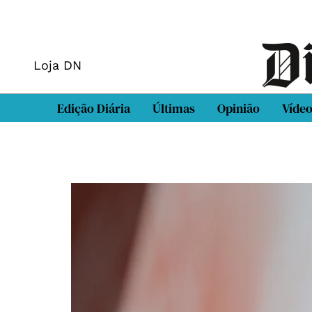
Loja DN
Edição Diária
Últimas
Opinião
Víde