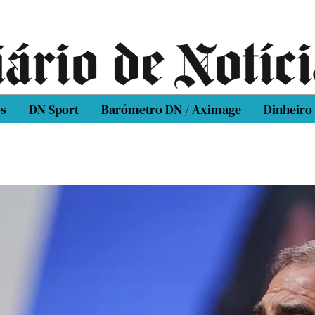
os
DN Sport
Barómetro DN / Aximage
Dinheiro