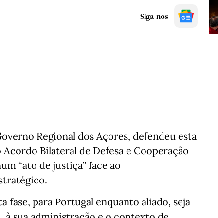
Siga-nos
 Governo Regional dos Açores, defendeu esta
do Acordo Bilateral de Defesa e Cooperação
m “ato de justiça” face ao
stratégico.
a fase, para Portugal enquanto aliado, seja
na, à sua administração e o contexto de