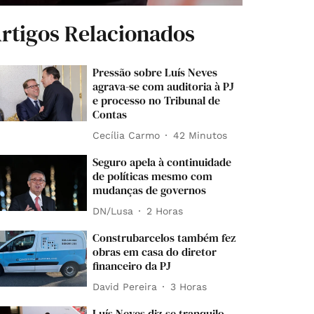
rtigos Relacionados
Pressão sobre Luís Neves
agrava-se com auditoria à PJ
e processo no Tribunal de
Contas
Cecília Carmo
42 Minutos
Seguro apela à continuidade
de políticas mesmo com
mudanças de governos
DN/Lusa
2 Horas
Construbarcelos também fez
obras em casa do diretor
financeiro da PJ
David Pereira
3 Horas
Luís Neves diz-se tranquilo