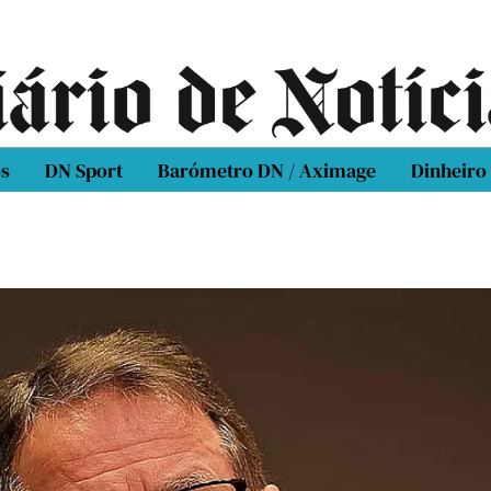
os
DN Sport
Barómetro DN / Aximage
Dinheiro