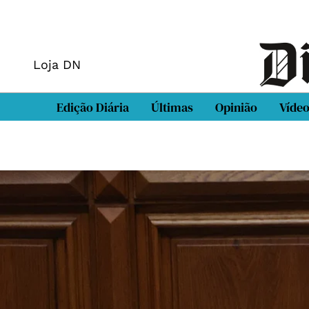
Loja DN
Edição Diária
Últimas
Opinião
Víde