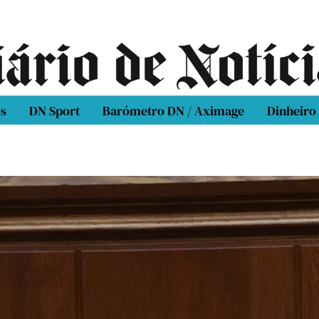
os
DN Sport
Barómetro DN / Aximage
Dinheiro