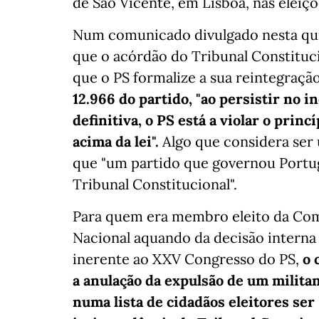
de São Vicente, em Lisboa, nas eleiç
Num comunicado divulgado nesta quint
que o acórdão do Tribunal Constituci
que o PS formalize a sua reintegraçã
12.966 do partido, "ao persistir no 
definitiva, o PS está a violar o princí
acima da lei".
Algo que considera ser
que "um partido que governou Portug
Tribunal Constitucional".
Para quem era membro eleito da Comi
Nacional aquando da decisão interna
inerente ao XXV Congresso do PS,
o 
a anulação da expulsão de um militan
numa lista de cidadãos eleitores se