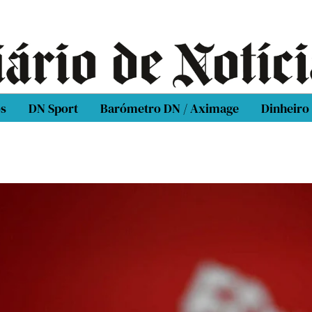
os
DN Sport
Barómetro DN / Aximage
Dinheiro