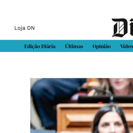
Loja DN
Edição Diária
Últimas
Opinião
Víde