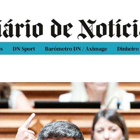
os
DN Sport
Barómetro DN / Aximage
Dinheiro