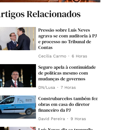
rtigos Relacionados
Pressão sobre Luís Neves
agrava-se com auditoria à PJ
e processo no Tribunal de
Contas
Cecília Carmo
6 Horas
Seguro apela à continuidade
de políticas mesmo com
mudanças de governos
DN/Lusa
7 Horas
Construbarcelos também fez
obras em casa do diretor
financeiro da PJ
David Pereira
9 Horas
Luís Neves diz-se tranquilo