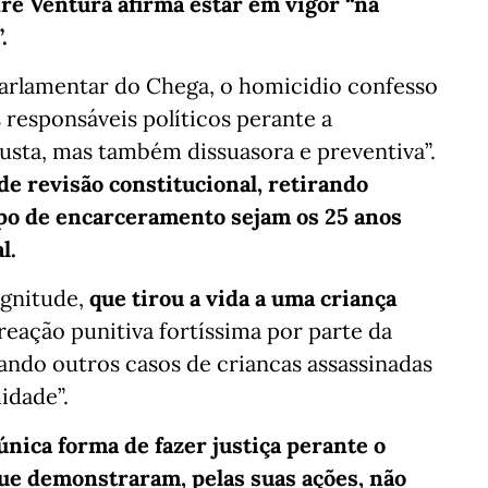
dré Ventura afirma estar em vigor “na
.
rlamentar do Chega, o homicidio confesso
s responsáveis políticos perante a
justa, mas também dissuasora e preventiva”.
de revisão constitucional, retirando
po de encarceramento sejam os 25 anos
l.
agnitude,
que tirou a vida a uma criança
eação punitiva fortíssima por parte da
ndo outros casos de criancas assassinadas
idade”.
única forma de fazer justiça perante o
e demonstraram, pelas suas ações, não