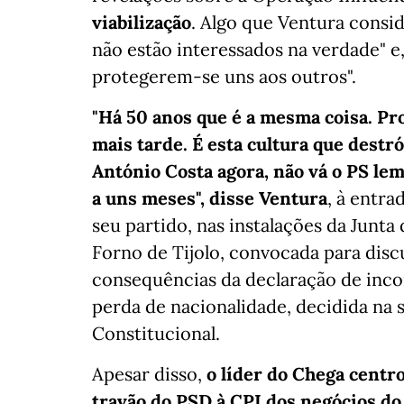
viabilização
. Algo que Ventura consid
não estão interessados na verdade" e,
protegerem-se uns aos outros".
"Há 50 anos que é a mesma coisa. Pr
mais tarde. É esta cultura que destró
António Costa agora, não vá o PS le
a uns meses", disse Ventura
, à entra
seu partido, nas instalações da Junt
Forno de Tijolo, convocada para disc
consequências da declaração de inco
perda de nacionalidade, decidida na 
Constitucional.
Apesar disso,
o líder do Chega centro
travão do PSD à CPI dos negócios do 