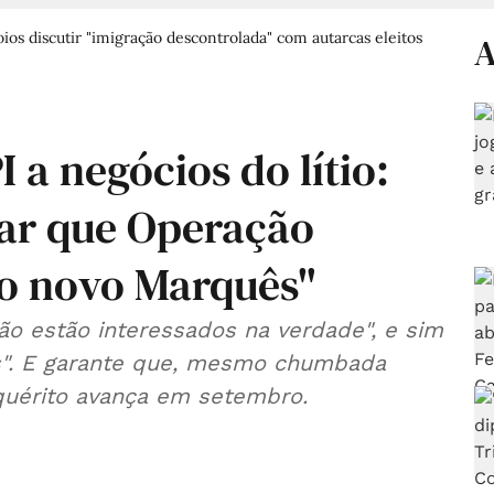
oios discutir "imigração descontrolada" com autarcas eleitos
A
 a negócios do lítio:
ar que Operação
 o novo Marquês"
ão estão interessados na verdade", e sim
s". E garante que, mesmo chumbada
quérito avança em setembro.