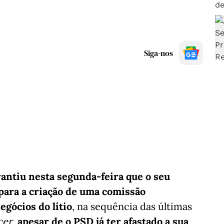
Siga-nos
rantiu nesta segunda-feira que o seu
 para a criação de uma comissão
egócios do lítio
, na sequência das últimas
cer
,
apesar de o PSD já ter afastado a sua