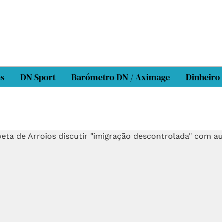
os
DN Sport
Barómetro DN / Aximage
Dinheiro