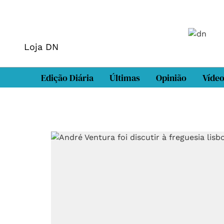
Loja DN
Edição Diária
Últimas
Opinião
Víde