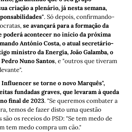
ua criação a plenário, já nesta semana,
sponsabilidades"
. Só depois, confirmando-
mocratas,
se avançará para a formação da
ue poderá acontecer no início da próxima
amando António Costa, o atual secretário-
ntigo ministro da Energia, João Galamba, o
, Pedro Nuno Santos
, e "outros que tiveram
evante".
 Influencer se torne o novo Marquês",
peitas fundadas graves, que levaram à queda
no final de 2023
. "Se queremos combater a
ira, temos de fazer disto uma questão
is são os receios do PSD: "Se tem medo de
uem tem medo compra um cão."