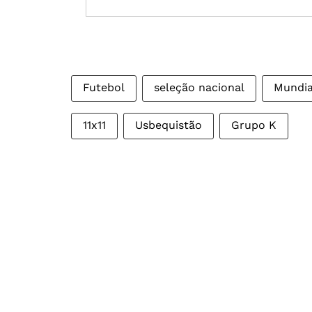
Futebol
seleção nacional
Mundia
11x11
Usbequistão
Grupo K