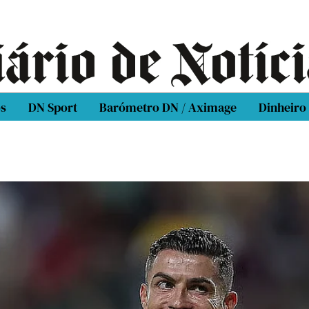
os
DN Sport
Barómetro DN / Aximage
Dinheiro