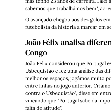
mas tenho 23 anos de carreira. Falei a
sabemos que trabalhámos bem", acre
O avançado chegou aos dez golos em 
futebolista da história a marcar em s
João Félix analisa difere
Congo
João Félix considerou que Portugal e
Usbequistão e fez uma análise das di
melhor os espaços, jogámos muito po
entre linhas no jogo anterior. Criám
contra o Usbequistão", disse em entr
vincando que "Portugal sabe da impor
falta de atitude".