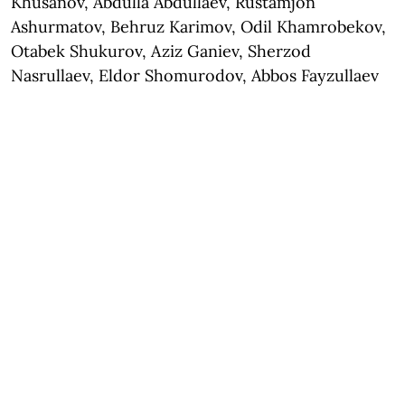
Khusanov, Abdulla Abdullaev, Rustamjon
Ashurmatov, Behruz Karimov, Odil Khamrobekov,
Otabek Shukurov, Aziz Ganiev, Sherzod
Nasrullaev, Eldor Shomurodov, Abbos Fayzullaev