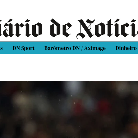
os
DN Sport
Barómetro DN / Aximage
Dinheiro