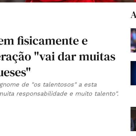
A
em fisicamente e
eração "vai dar muitas
ueses"
ognome de "os talentosos" a esta
uita responsabilidade e muito talento".