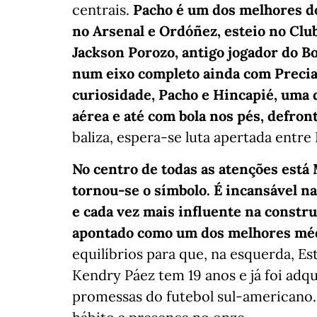
centrais.
Pacho é um dos melhores do
no Arsenal e Ordóñez, esteio no Club
Jackson Porozo, antigo jogador do Bo
num eixo completo ainda com Preci
curiosidade, Pacho e Hincapié, uma 
aérea e até com bola nos pés, defron
baliza, espera-se luta apertada entre
No centro de todas as atenções está
tornou-se o símbolo. É incansável na
e cada vez mais influente na constr
apontado como um dos melhores méd
equilíbrios para que, na esquerda, Es
Kendry Páez tem 19 anos e já foi adq
promessas do futebol sul-americano. 