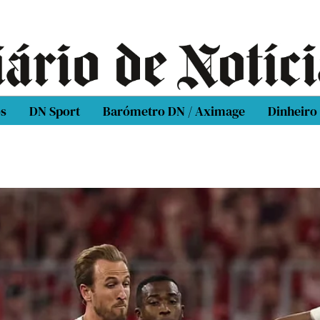
os
DN Sport
Barómetro DN / Aximage
Dinheiro