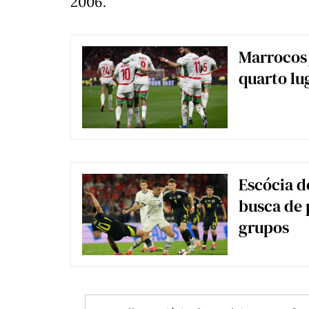
2006.
Marrocos 
quarto lu
Escócia d
busca de 
grupos