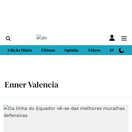
Edição Diária
Últimas
Opinião
Vídeos
DN Sport
Enner Valencia