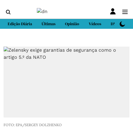
Edição Diária
Últimas
Opinião
Vídeos
DN Sport
FOTO: EPA/SERGEY DOLZHENKO