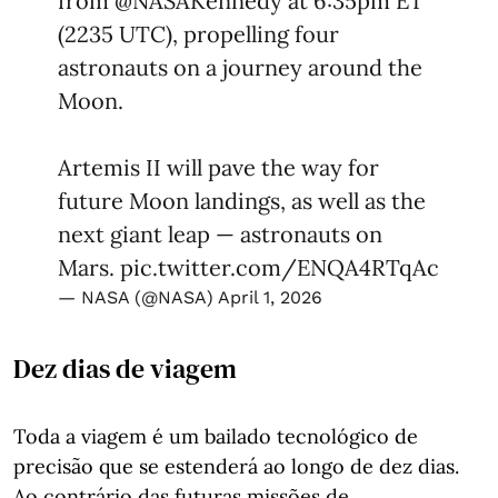
from
@NASAKennedy
at 6:35pm ET
(2235 UTC), propelling four
astronauts on a journey around the
Moon.
Artemis II will pave the way for
future Moon landings, as well as the
next giant leap — astronauts on
Mars.
pic.twitter.com/ENQA4RTqAc
— NASA (@NASA)
April 1, 2026
Dez dias de viagem
Toda a viagem é um bailado tecnológico de
precisão que se estenderá ao longo de dez dias.
Ao contrário das futuras missões de