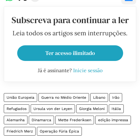
Subscreva para continuar a ler
Leia todos os artigos sem interrupções.
Ter acesso ilimitado
Já é assinante?
Inicie sessão
União Europeia
Guerra no Médio Oriente
Líbano
Irão
Refugiados
Ursula von der Leyen
Giorgia Meloni
Itália
Alemanha
Dinamarca
Mette Frederiksen
edição impressa
Friedrich Merz
Operação Fúria Épica