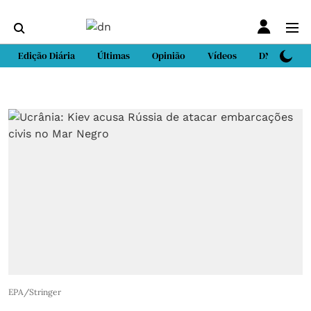
Edição Diária
Últimas
Opinião
Vídeos
DN Sport
EPA/Stringer