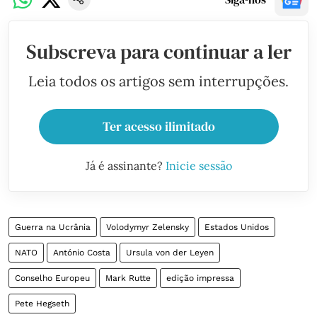
Subscreva para continuar a ler
Leia todos os artigos sem interrupções.
Ter acesso ilimitado
Já é assinante?
Inicie sessão
Guerra na Ucrânia
Volodymyr Zelensky
Estados Unidos
NATO
António Costa
Ursula von der Leyen
Conselho Europeu
Mark Rutte
edição impressa
Pete Hegseth