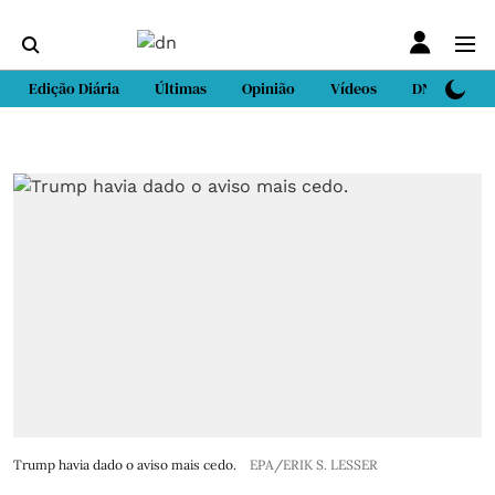
Edição Diária
Últimas
Opinião
Vídeos
DN Sport
Trump havia dado o aviso mais cedo.
EPA/ERIK S. LESSER