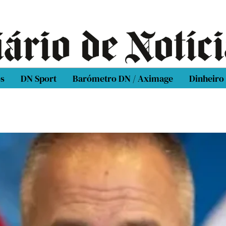
os
DN Sport
Barómetro DN / Aximage
Dinheiro