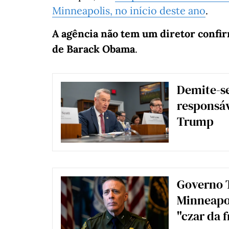
Minneapolis, no início deste ano
.
A agência não tem um diretor confi
de Barack Obama
.
Demite-se
responsáv
Trump
Governo 
Minneapol
"czar da f