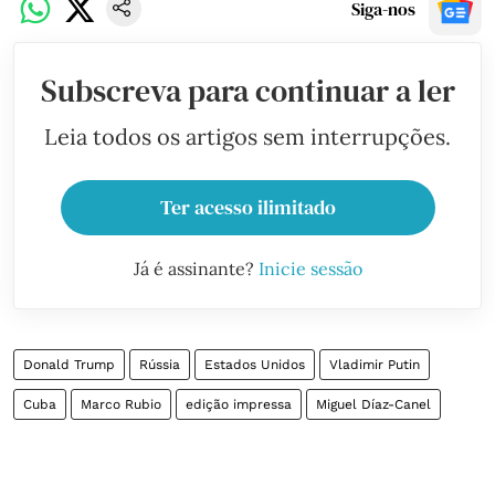
Siga-nos
Subscreva para continuar a ler
Leia todos os artigos sem interrupções.
Ter acesso ilimitado
Já é assinante?
Inicie sessão
Donald Trump
Rússia
Estados Unidos
Vladimir Putin
Cuba
Marco Rubio
edição impressa
Miguel Díaz-Canel