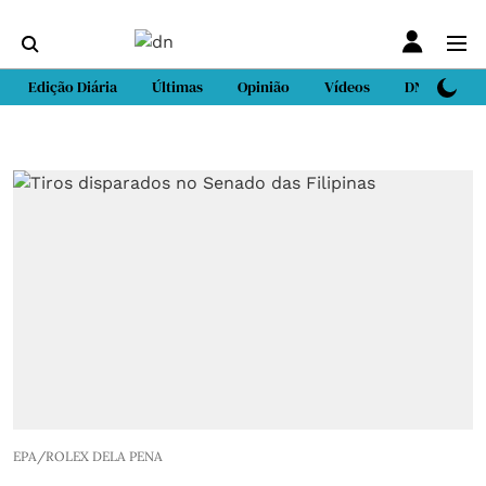
Edição Diária
Últimas
Opinião
Vídeos
DN Sport
EPA/ROLEX DELA PENA