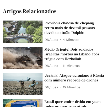
Artigos Relacionados
Província chinesa de Zhejiang
retira mais de dez mil pessoas
devido ao tufão Dolphin
DN/Lusa
4 Minutos
Médio Oriente: Dois soldados
israelitas mortos no Líbano após
trégua com Hezbollah
DN/Lusa
11 Minutos
Ucrânia: Ataque ucraniano à Rússia
com número recorde de drones
DN/Lusa
15 Minutos
Brasil quer emitir dívida em yuan
todos os anos para atrair