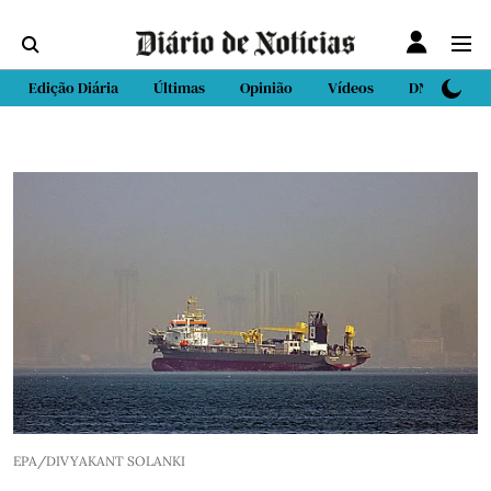
Edição Diária
Últimas
Opinião
Vídeos
DN Sport
EPA/DIVYAKANT SOLANKI