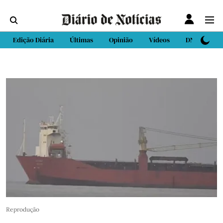
Edição Diária
Últimas
Opinião
Vídeos
DN Sport
Reprodução