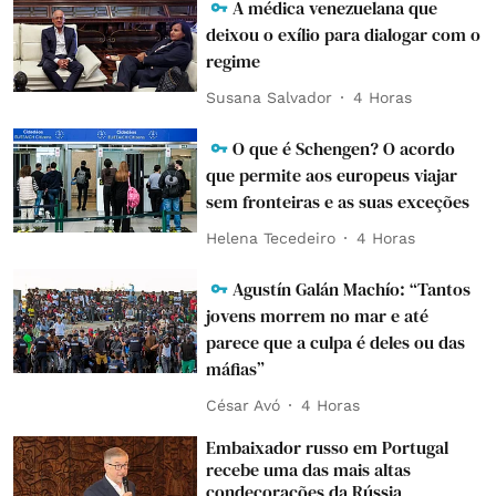
A médica venezuelana que
deixou o exílio para dialogar com o
regime
Susana Salvador
4 Horas
O que é Schengen? O acordo
que permite aos europeus viajar
sem fronteiras e as suas exceções
Helena Tecedeiro
4 Horas
Agustín Galán Machío: “Tantos
jovens morrem no mar e até
parece que a culpa é deles ou das
máfias”
César Avó
4 Horas
Embaixador russo em Portugal
recebe uma das mais altas
condecorações da Rússia