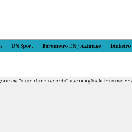
os
DN Sport
Barómetro DN / Aximage
Dinheiro