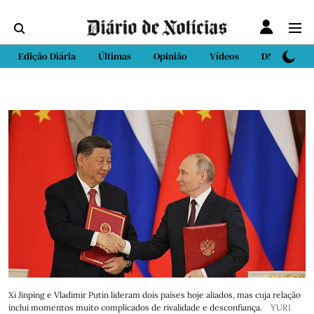
Edição Diária
Últimas
Opinião
Vídeos
DN Sport
Xi Jinping e Vladimir Putin lideram dois países hoje aliados, mas cuja relação
inclui momentos muito complicados de rivalidade e desconfiança.
YURI