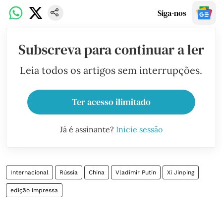
Siga-nos
Subscreva para continuar a ler
Leia todos os artigos sem interrupções.
Ter acesso ilimitado
Já é assinante?
Inicie sessão
Internacional
Rússia
China
Vladimir Putin
Xi Jinping
edição impressa