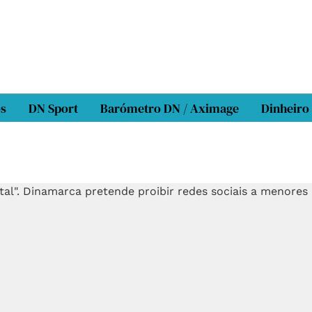
os
DN Sport
Barómetro DN / Aximage
Dinheiro