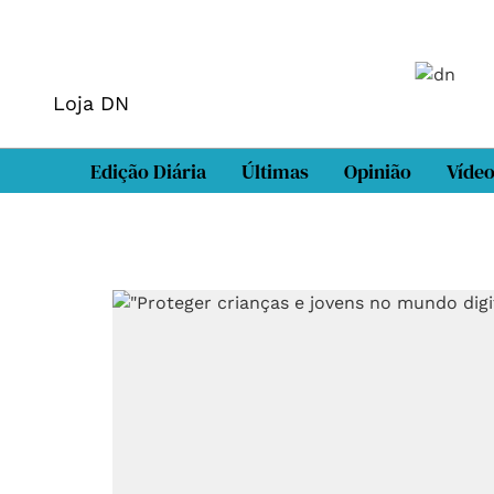
Loja DN
Edição Diária
Últimas
Opinião
Víde