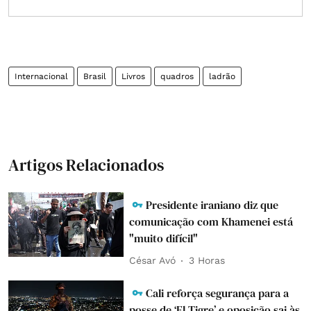
Internacional
Brasil
Livros
quadros
ladrão
Artigos Relacionados
Presidente iraniano diz que
comunicação com Khamenei está
"muito difícil"
César Avó
3 Horas
Cali reforça segurança para a
posse de ‘El Tigre’ e oposição sai às