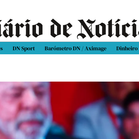
os
DN Sport
Barómetro DN / Aximage
Dinheiro