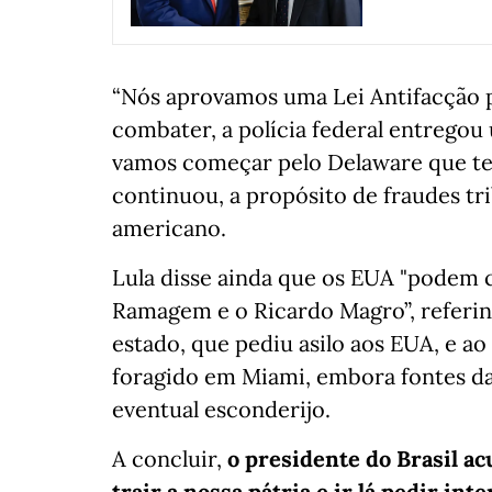
“Nós aprovamos uma Lei Antifacção 
combater, a polícia federal entrego
vamos começar pelo Delaware que tem
continuou, a propósito de fraudes tr
americano.
Lula disse ainda que os EUA "podem 
Ramagem e o Ricardo Magro”, referi
estado, que pediu asilo aos EUA, e a
foragido em Miami, embora fontes d
eventual esconderijo.
A concluir,
o presidente do Brasil ac
trair a nossa pátria e ir lá pedir in