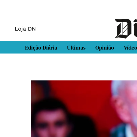
Loja DN
Edição Diária
Últimas
Opinião
Víde