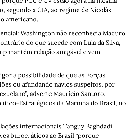
, porque PCC e CV estão agora na mesma
ado, segundo a CIA, ao regime de Nicolás
no americano.
ssencial: Washington não reconhecia Maduro
ontrário do que sucede com Lula da Silva,
mp mantém relação amigável e vem
rigor a possibilidade de que as Forças
ões ou afundando navios suspeitos, por
ezuelano”, adverte Maurício Santoro,
ítico-Estratégicos da Marinha do Brasil, no
elações internacionais Tanguy Baghdadi
ves burocráticos ao Brasil “porque