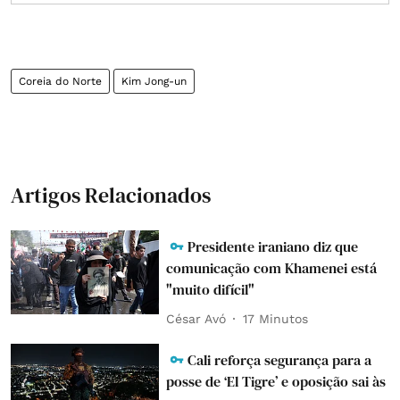
Coreia do Norte
Kim Jong-un
Artigos Relacionados
Presidente iraniano diz que
comunicação com Khamenei está
"muito difícil"
César Avó
17 Minutos
Cali reforça segurança para a
posse de ‘El Tigre’ e oposição sai às