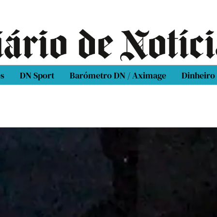
os
DN Sport
Barómetro DN / Aximage
Dinheiro