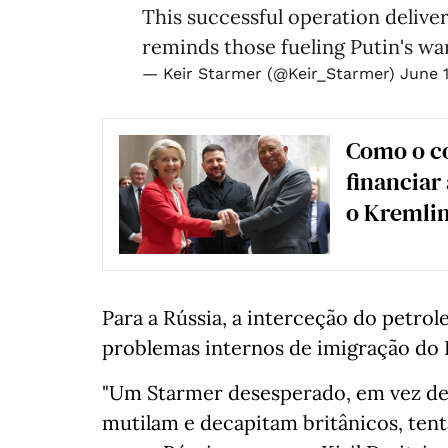
This successful operation delive
reminds those fueling Putin's wa
— Keir Starmer (@Keir_Starmer)
June 
Como o co
financiar
o Kremli
Para a Rússia, a interceção do petrol
problemas internos de imigração do 
"Um Starmer desesperado, em vez de i
mutilam e decapitam britânicos, tent