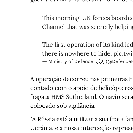
This morning, UK forces boarded 
Channel that was secretly helping
The first operation of its kind le
there is nowhere to hide.
pic.t
— Ministry of Defence 🇬🇧 (@Defenc
A operação decorreu nas primeiras h
contado com o apoio de helicópteros 
fragata HMS Sutherland. O navio será 
colocado sob vigilância.
"A Rússia está a utilizar a sua frota f
Ucrânia, e a nossa interceção represe