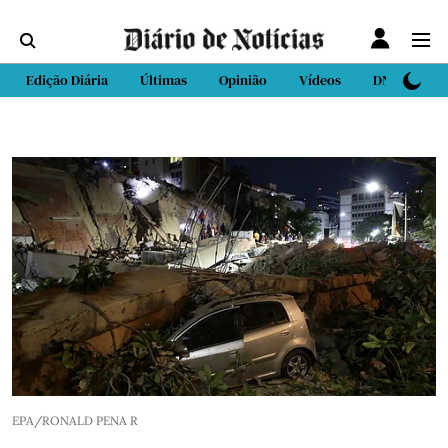
Edição Diária
Últimas
Opinião
Vídeos
DN Sport
EPA/RONALD PENA R