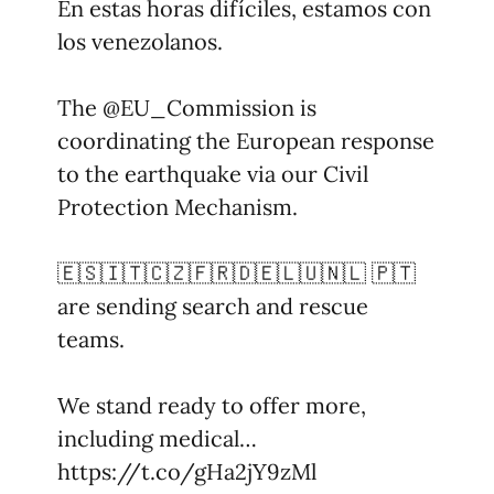
En estas horas difíciles, estamos con
los venezolanos.
The
@EU_Commission
is
coordinating the European response
to the earthquake via our Civil
Protection Mechanism.
🇪🇸🇮🇹🇨🇿🇫🇷🇩🇪🇱🇺🇳🇱 🇵🇹
are sending search and rescue
teams.
We stand ready to offer more,
including medical…
https://t.co/gHa2jY9zMl