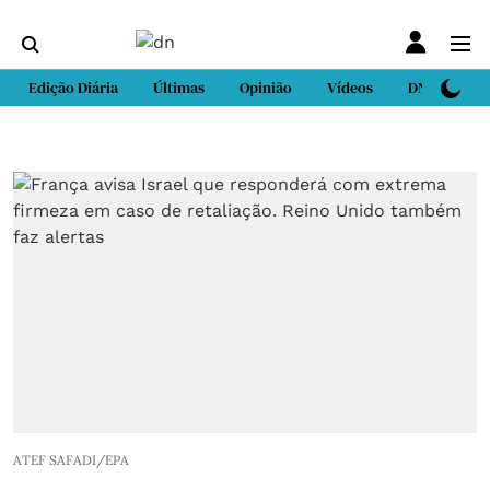
Edição Diária
Últimas
Opinião
Vídeos
DN Sport
ATEF SAFADI/EPA