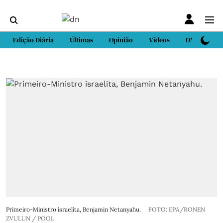
Edição Diária
Últimas
Opinião
Vídeos
DN Sport
Primeiro-Ministro israelita, Benjamin Netanyahu.
FOTO: EPA/RONEN
ZVULUN / POOL