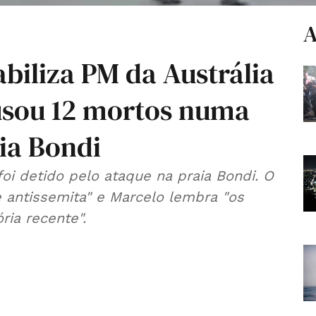
A
biliza PM da Austrália
usou 12 mortos numa
aia Bondi
oi detido pelo ataque na praia Bondi. O
 antissemita" e Marcelo lembra "os
ia recente".