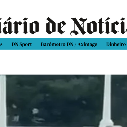
os
DN Sport
Barómetro DN / Aximage
Dinheiro