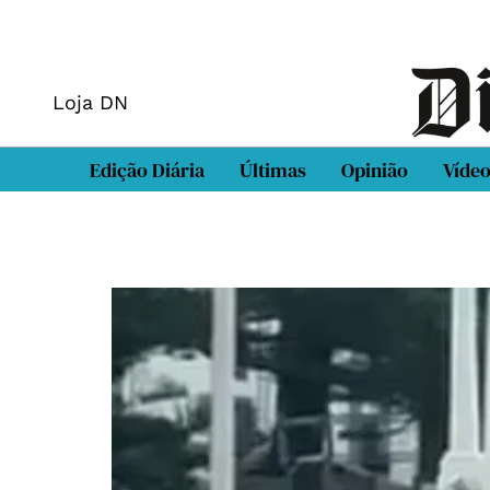
Loja DN
Edição Diária
Últimas
Opinião
Víde