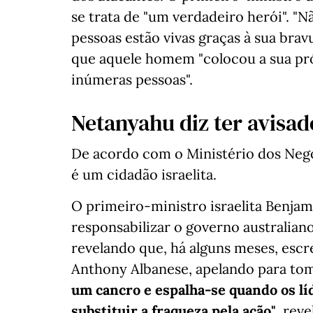
se trata de "um verdadeiro herói". "
pessoas estão vivas graças à sua bravu
que aquele homem "colocou a sua próp
inúmeras pessoas".
Netanyahu diz ter avisad
De acordo com o Ministério dos Negó
é um cidadão israelita.
O primeiro-ministro israelita Benjam
responsabilizar o governo australiano
revelando que, há alguns meses, esc
Anthony Albanese, apelando para to
um cancro e espalha-se quando os lí
substituir a fraqueza pela ação"
, rev