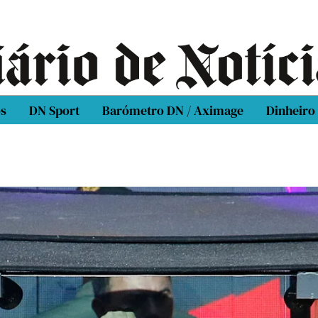
os
DN Sport
Barómetro DN / Aximage
Dinheiro