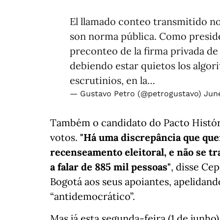
El llamado conteo transmitido no
son norma pública. Como preside
preconteo de la firma privada de
debiendo estar quietos los algor
escrutinios, en la…
— Gustavo Petro (@petrogustavo)
June
Também o candidato do Pacto Histór
votos.
"Há uma discrepância que que
recenseamento eleitoral, e não se t
a falar de 885 mil pessoas"
, disse Ce
Bogotá aos seus apoiantes, apelidando
“antidemocrático”.
Mas já esta segunda-feira (1 de junho