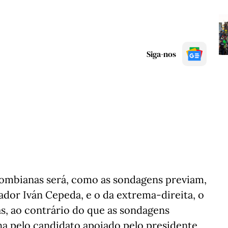
Siga-nos
olombianas será, como as sondagens previam,
ador Iván Cepeda, e o da extrema-direita, o
as, ao contrário do que as sondagens
nha pelo candidato apoiado pelo presidente