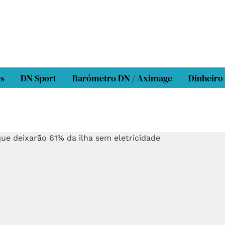
os
DN Sport
Barómetro DN / Aximage
Dinheiro