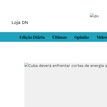
Loja DN
Edição Diária
Últimas
Opinião
Víde