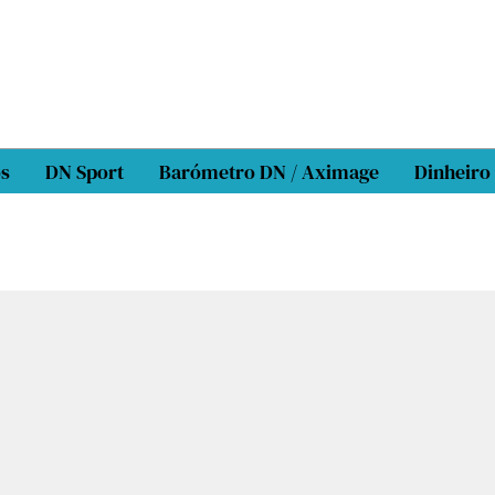
os
DN Sport
Barómetro DN / Aximage
Dinheiro