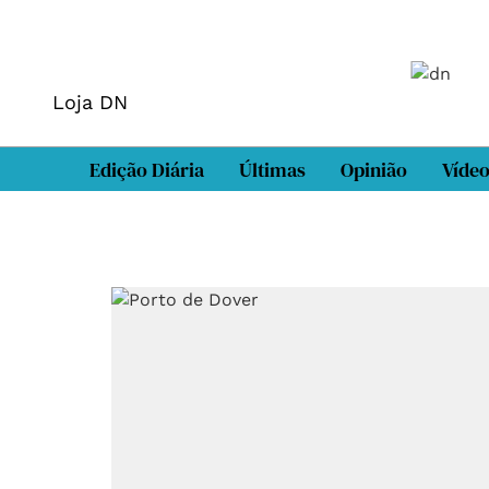
Loja DN
Edição Diária
Últimas
Opinião
Víde