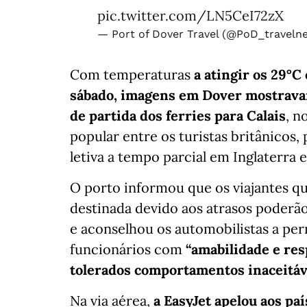
pic.twitter.com/LN5CeI72zX
— Port of Dover Travel (@PoD_traveln
Com temperaturas
a atingir os 29°C
sábado, imagens em Dover mostravam 
de partida dos ferries para Calais
, n
popular entre os turistas britânicos,
letiva a tempo parcial em Inglaterra e
O porto informou que os viajantes q
destinada devido aos atrasos poderã
e aconselhou os automobilistas a per
funcionários com
“amabilidade e res
tolerados comportamentos inaceitávei
Na via aérea,
a EasyJet apelou aos pa