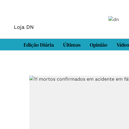
Loja DN
Edição Diária
Últimas
Opinião
Víde