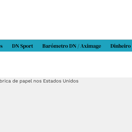
os
DN Sport
Barómetro DN / Aximage
Dinheiro