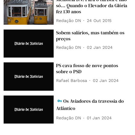
só... Quando o Elevador da Glória
fez 130 anos
Redação DN
24 Out 2015
Sobem salários, mas também os
preços
Redação DN
02 Jan 2024
PS cava fosso de nove pontos
sobre o PSD
Rafael Barbosa
02 Jan 2024
Os Aviadores da travessia do
Atlântico
Redação DN
01 Jan 2024