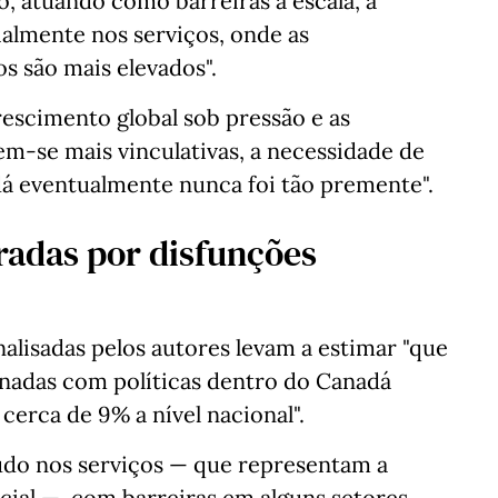
, atuando como barreiras à escala, à
almente nos serviços, onde as
s são mais elevados".
escimento global sob pressão e as
em-se mais vinculativas, a necessidade de
á eventualmente nunca foi tão premente".
radas por disfunções
nalisadas pelos autores levam a estimar "que
ionadas com políticas dentro do Canadá
cerca de 9% a nível nacional".
udo nos serviços — que representam a
ial —, com barreiras em alguns setores,