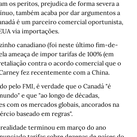
m os peritos, prejudica de forma severa a
tínuo, também acaba por dar argumentos a
nadá é um parceiro comercial oportunista,
 EUA via importações.
izinho canadiano (foi neste último fim-de-
pela ameaça de impor tarifas de 100% (em
 retaliação contra o acordo comercial que o
Carney fez recentemente com a China.
do pelo FMI, é verdade que o Canadá "é
undo" e que "ao longo de décadas,
tes com os mercados globais, ancorados na
mércio baseado em regras".
a realidade terminou em março do ano
nunciado tarifas sobre dezenas de países do