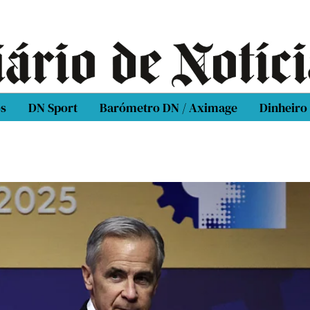
os
DN Sport
Barómetro DN / Aximage
Dinheiro