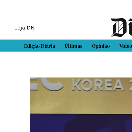
Loja DN
Edição Diária
Últimas
Opinião
Víde