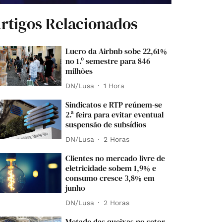
rtigos Relacionados
Lucro da Airbnb sobe 22,61%
no 1.º semestre para 846
milhões
DN/Lusa
1 Hora
Sindicatos e RTP reúnem-se
2.ª feira para evitar eventual
suspensão de subsídios
DN/Lusa
2 Horas
Clientes no mercado livre de
eletricidade sobem 1,9% e
consumo cresce 3,8% em
junho
DN/Lusa
2 Horas
Metade das queixas no setor