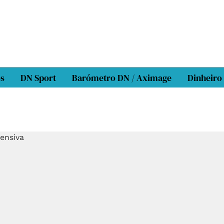
os
DN Sport
Barómetro DN / Aximage
Dinheiro