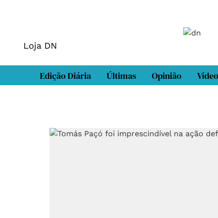
Loja DN
Edição Diária
Últimas
Opinião
Víde