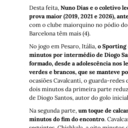
Desta feita,
Nuno Dias e o coletivo l
prova maior (2019, 2021 e 2026), an
com o clube maiorquino no pódio dos 
Barcelona têm mais (4).
No jogo em Pesaro, Itália,
o Sporting
minutos por intermédio de Diogo San
formado, desde a adolescência nos l
verdes e brancos, que se manteve po
ocasiões Cavalcanti, o guarda-redes 
dois minutos da primeira parte reduz
de Diogo Santos, autor do golo inicial
Na segunda parte,
um toque de calcan
minutos do fim do encontro
. Cavalc
seguintes. Chishkala, a oito minutos 