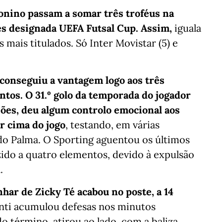
eonino passam a somar três troféus na
tes designada UEFA Futsal Cup. Assim,
iguala
mais titulados. Só Inter Movistar (5) e
 conseguiu a vantagem logo aos três
tos. O 31.º golo da temporada do jogador
eões, deu algum controlo emocional aos
r cima do jogo
, testando, em várias
do Palma. O Sporting aguentou os últimos
ido a quatro elementos, devido à expulsão
.
har de Zicky Té acabou no poste, a 14
anti acumulou defesas nos minutos
do término, atirou ao lado, com a baliza