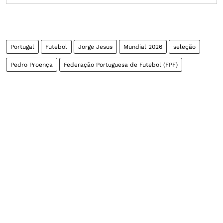
Portugal
Futebol
Jorge Jesus
Mundial 2026
seleção
Pedro Proença
Federação Portuguesa de Futebol (FPF)