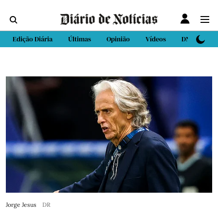
Edição Diária
Últimas
Opinião
Vídeos
DN Sport
Jorge Jesus
DR