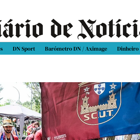
os
DN Sport
Barómetro DN / Aximage
Dinheiro