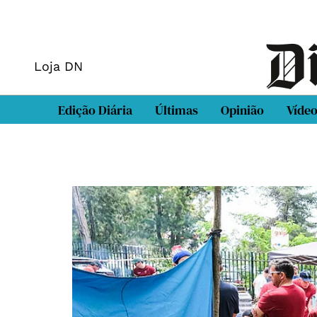
Loja DN
Edição Diária
Últimas
Opinião
Víde