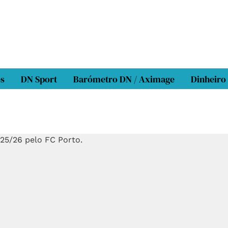
os
DN Sport
Barómetro DN / Aximage
Dinheiro