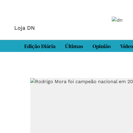
Loja DN
Edição Diária
Últimas
Opinião
Víde