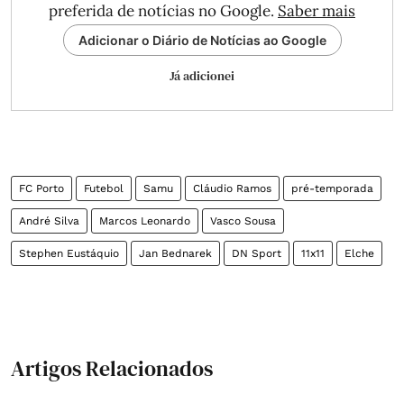
preferida de notícias no Google.
Saber mais
Adicionar o Diário de Notícias ao Google
Já adicionei
FC Porto
Futebol
Samu
Cláudio Ramos
pré-temporada
André Silva
Marcos Leonardo
Vasco Sousa
Stephen Eustáquio
Jan Bednarek
DN Sport
11x11
Elche
Artigos Relacionados