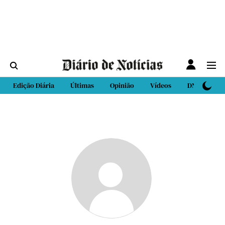
Edição Diária
Últimas
Opinião
Vídeos
DN Sport