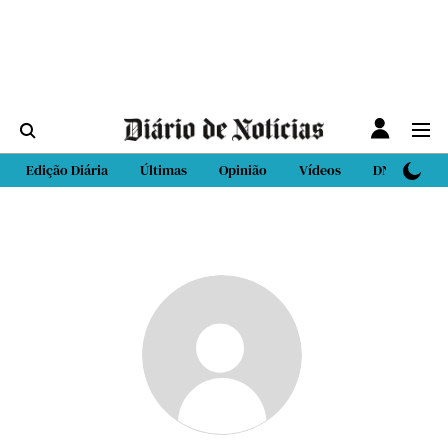
Edição Diária
Últimas
Opinião
Vídeos
DN Sport