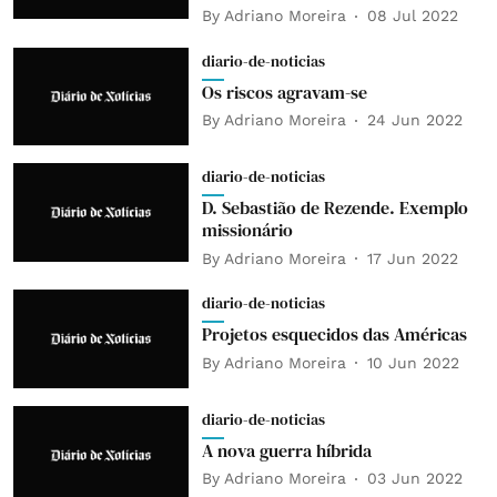
By
Adriano Moreira
08 Jul 2022
diario-de-noticias
Os riscos agravam-se
By
Adriano Moreira
24 Jun 2022
diario-de-noticias
D. Sebastião de Rezende. Exemplo
missionário
By
Adriano Moreira
17 Jun 2022
diario-de-noticias
Projetos esquecidos das Américas
By
Adriano Moreira
10 Jun 2022
diario-de-noticias
A nova guerra híbrida
By
Adriano Moreira
03 Jun 2022