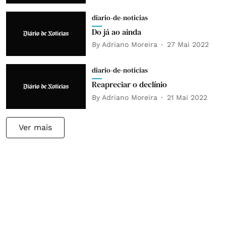
diario-de-noticias
Do já ao ainda
By
Adriano Moreira
27 Mai 2022
diario-de-noticias
Reapreciar o declínio
By
Adriano Moreira
21 Mai 2022
Ver mais