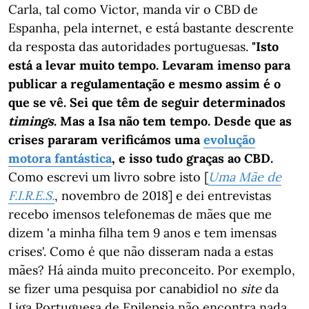
Carla, tal como Victor, manda vir o CBD de
Espanha, pela internet, e está bastante descrente
da resposta das autoridades portuguesas.
"Isto
está a levar muito tempo. Levaram imenso para
publicar a regulamentação e mesmo assim é o
que se vê. Sei que têm de seguir determinados
timings
. Mas a Isa não tem tempo. Desde que as
crises pararam verificámos uma
evolução
motora fantástica
, e isso tudo graças ao CBD.
Como escrevi um livro sobre isto [
Uma Mãe de
F.I.R.E.S.
, novembro de 2018] e dei entrevistas
recebo imensos telefonemas de mães que me
dizem 'a minha filha tem 9 anos e tem imensas
crises'. Como é que não disseram nada a estas
mães? Há ainda muito preconceito. Por exemplo,
se fizer uma pesquisa por canabidiol no
site
da
Liga Portuguesa de Epilepsia não encontra nada.