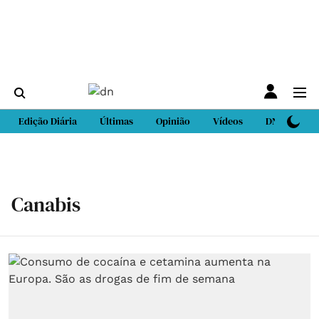
Edição Diária
Últimas
Opinião
Vídeos
DN Sport
Canabis